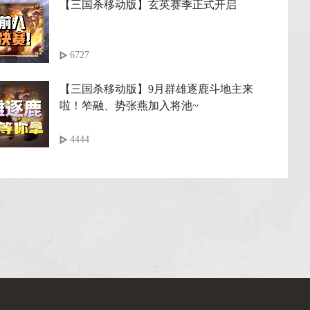
【三国杀移动版】玄英赛季正式开启
6727
【三国杀移动版】9月群雄逐鹿斗地主来
啦！笮融、势张燕加入将池~
4444