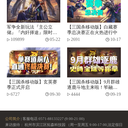
军争全新玩法『主公立
【三国杀移动版】白藏赛
储』『内奸择途』限时开
季总决赛正在火热进行中
启！
109899
05-22
2691
10-17
【三国杀移动版】玄英赛
【三国杀移动版】9月群雄
季正式开启
逐鹿斗地主来啦！笮融、
势张燕加入将池~
6727
09-30
4444
09-19
公司简介
| 客服电话:0571-88133227 (9:00-21:00)
来访接待： 杭州市滨江区拓森科技园 （周一至周五 9:00-17:00,法定假日