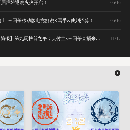
五届群雄逐鹿火热开启！
06/16
纳士| 三国杀移动版电竞解说&写手&裁判招募！
06/16
【SCL简报】第九周榜首之争；支付宝x三国杀直播来袭～
11/17