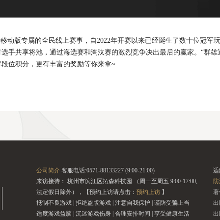
杀移动版专属的全民线上赛事，自2022年开赛以来已经诞生了数十位冠军玩
选手共享将池，通过海选赛和淘汰赛的激烈竞争决出最后的赢家。“群雄逐鹿
得段位积分，更有丰富的奖励等你来拿~
公司简介
客服电话:0571-88133227 (9:00-21:00)
适
来访接待： 杭州市滨江区拓森科技园 （周一至周五 9:00-17:00,
防
法定假日除外），【预约上访请点击：
预约上访
】
著
抵制不良游戏 | 拒绝盗版游戏 | 注意自我保护 | 谨防受骗上当
出
适度游戏益脑 | 沉迷游戏伤身 | 合理安排时间 | 享受健康生活
出版