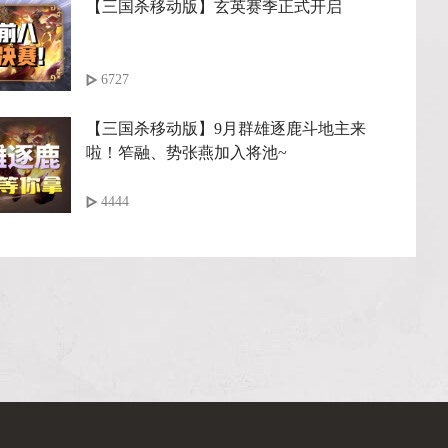
【三国杀移动版】玄英赛季正式开启
6727
【三国杀移动版】9月群雄逐鹿斗地主来
啦！笮融、势张燕加入将池~
4444