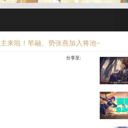
地主来啦！笮融、势张燕加入将池~
分享至: