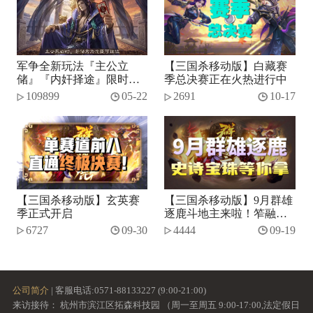
军争全新玩法『主公立
【三国杀移动版】白藏赛
储』『内奸择途』限时开
季总决赛正在火热进行中
启！
109899
05-22
2691
10-17
【三国杀移动版】玄英赛
【三国杀移动版】9月群雄
季正式开启
逐鹿斗地主来啦！笮融、
势张燕加入将池~
6727
09-30
4444
09-19
公司简介
| 客服电话:0571-88133227 (9:00-21:00)
来访接待： 杭州市滨江区拓森科技园 （周一至周五 9:00-17:00,法定假日