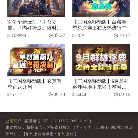
军争全新玩法『主公立
【三国杀移动版】白藏赛
储』『内奸择途』限时开
季总决赛正在火热进行中
启！
109899
05-22
2691
10-17
【三国杀移动版】玄英赛
【三国杀移动版】9月群雄
季正式开启
逐鹿斗地主来啦！笮融、
势张燕加入将池~
6727
09-30
4444
09-19
公司简介
| 客服电话:0571-88133227 (9:00-21:00)
来访接待： 杭州市滨江区拓森科技园 （周一至周五 9:00-17:00,法定假日
除外），【预约上访请点击：
预约上访
】