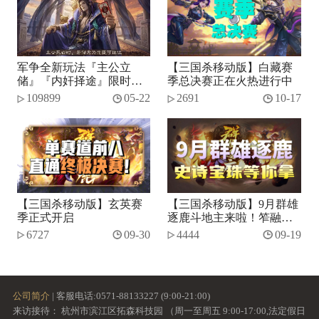
军争全新玩法『主公立
【三国杀移动版】白藏赛
储』『内奸择途』限时开
季总决赛正在火热进行中
启！
109899
05-22
2691
10-17
【三国杀移动版】玄英赛
【三国杀移动版】9月群雄
季正式开启
逐鹿斗地主来啦！笮融、
势张燕加入将池~
6727
09-30
4444
09-19
公司简介
| 客服电话:0571-88133227 (9:00-21:00)
来访接待： 杭州市滨江区拓森科技园 （周一至周五 9:00-17:00,法定假日