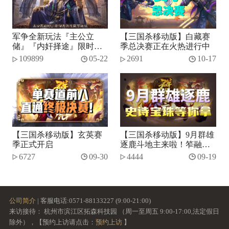
军争全新玩法『主公立
【三国杀移动版】白藏赛
储』『内奸择途』限时开
季总决赛正在火热进行中
启！
109899
05-22
2691
10-17
【三国杀移动版】玄英赛
【三国杀移动版】9月群雄
季正式开启
逐鹿斗地主来啦！笮融、
势张燕加入将池~
6727
09-30
4444
09-19
公司简介
| 客服电话:0571-88133227 (9:00-21:00)
来访接待： 杭州市滨江区拓森科技园 （周一至周五 9:00-17:00,法定假日
除外），【预约上访请点击：
预约上访
】