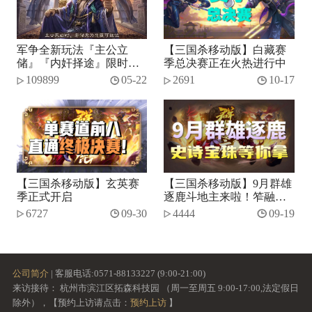
军争全新玩法『主公立
【三国杀移动版】白藏赛
储』『内奸择途』限时开
季总决赛正在火热进行中
启！
109899
05-22
2691
10-17
【三国杀移动版】玄英赛
【三国杀移动版】9月群雄
季正式开启
逐鹿斗地主来啦！笮融、
势张燕加入将池~
6727
09-30
4444
09-19
公司简介
| 客服电话:0571-88133227 (9:00-21:00)
来访接待： 杭州市滨江区拓森科技园 （周一至周五 9:00-17:00,法定假日
除外），【预约上访请点击：
预约上访
】