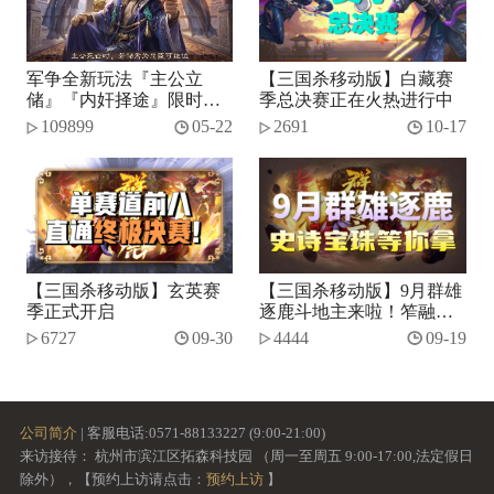
军争全新玩法『主公立
【三国杀移动版】白藏赛
储』『内奸择途』限时开
季总决赛正在火热进行中
启！
109899
05-22
2691
10-17
【三国杀移动版】玄英赛
【三国杀移动版】9月群雄
季正式开启
逐鹿斗地主来啦！笮融、
势张燕加入将池~
6727
09-30
4444
09-19
公司简介
| 客服电话:0571-88133227 (9:00-21:00)
来访接待： 杭州市滨江区拓森科技园 （周一至周五 9:00-17:00,法定假日
除外），【预约上访请点击：
预约上访
】