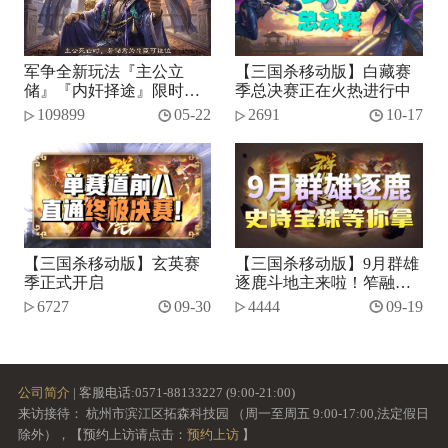
军争全新玩法『主公立
【三国杀移动版】白藏赛
储』『内奸择途』限时开
季总决赛正在火热进行中
启！
109899
05-22
2691
10-17
【三国杀移动版】玄英赛
【三国杀移动版】9月群雄
季正式开启
逐鹿斗地主来啦！笮融、
势张燕加入将池~
6727
09-30
4444
09-19
公司简介
| 客服电话:0571-88133227 (9:00-21:00)
来访接待： 杭州市滨江区拓森科技园 （周一至周五 9:00-17:00,法定假日
除外），【预约上访请点击：
预约上访
】