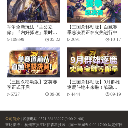
军争全新玩法『主公立
【三国杀移动版】白藏赛
储』『内奸择途』限时开
季总决赛正在火热进行中
启！
109899
05-22
2691
10-17
【三国杀移动版】玄英赛
【三国杀移动版】9月群雄
季正式开启
逐鹿斗地主来啦！笮融、
势张燕加入将池~
6727
09-30
4444
09-19
公司简介
| 客服电话:0571-88133227 (9:00-21:00)
来访接待： 杭州市滨江区拓森科技园 （周一至周五 9:00-17:00,法定假日