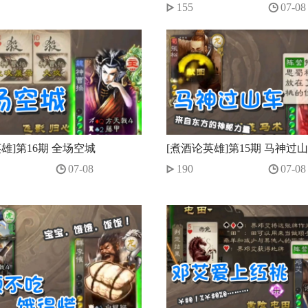
155
07-08
雄]第16期 全场空城
[煮酒论英雄]第15期 马神过
07-08
190
07-08