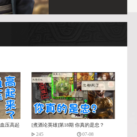
：血压高起
[煮酒论英雄]第18期 你真的是忠？
245
07-08