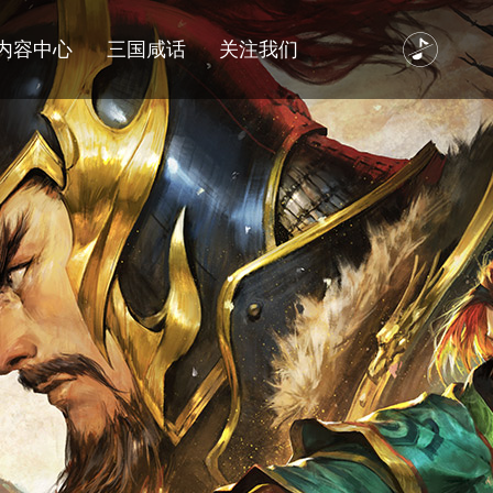
内容中心
三国咸话
关注我们