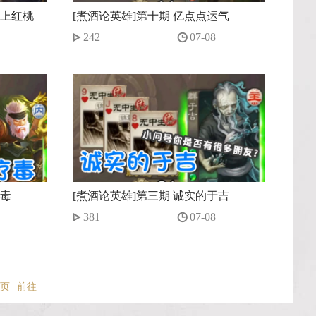
爱上红桃
[煮酒论英雄]第十期 亿点点运气
242
07-08
疗毒
[煮酒论英雄]第三期 诚实的于吉
381
07-08
3页
前往