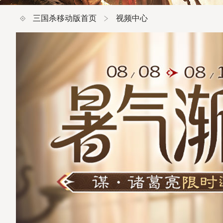
三国杀移动版首页
视频中心