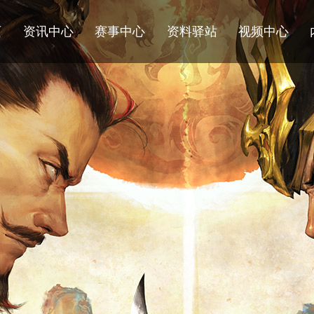
页
资讯中心
赛事中心
资料驿站
视频中心