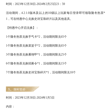
时间：
2
023
年
12
月
30
日
-
2024
年
2
月
25
日
23：59
活动期间，
4.
2
.
1
.0版本及以上的
1
0级以上玩家每日登录即可领取隆冬热茶*
1
，可在特惠中心兑换史诗宝珠碎片以及其他道具。
【特惠中心开启兑换】：
1个隆冬热茶兑换手气卡*2，活动期间限兑
65
个
1个隆冬热茶兑换菜篮子*2，活动期间限兑
65
个
3个隆冬热茶兑换雁翎甲*1，活动期间限兑
25个
6个隆冬热茶兑换招募令*1，活动期间限兑
15个
7个隆冬热茶兑换史诗宝珠碎片*1，活动期间限兑
10
个
九、限时竞价
时间：
2
023
年
12
月
30
日
-
2024
年
1
月5
日
内容：