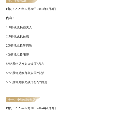
十、半价合成
时间：
2
023
年
12
月
30
日
-
2024
年
1
月
3
日
内容：
150
将魂兑换蔡夫人
200
将魂兑换吕凯
250将魂兑换界周瑜
400将魂兑换张济
5555雁翎兑换如火燎原*吕布
5555雁翎兑换拜领安国*朱治
5555雁翎兑换力战伯符*严白虎
十一、史诗体验卡兑换
时间：
2
023
年
12
月
30
日
-
2024
年
1
月
3
日