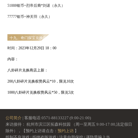
51888银币=烈帝后裔*刘谌（永久）
77777银币=神关羽（永久）
十九、奇门探宝兑换商店上新
时间：
2
023
年
12
月
29
日
18
：
0
0
内容：
八卦碎片兑换商店上新：
2
00
八卦碎片兑换权势风云
*
10
，限兑
1
0
次
1
000
八卦碎片兑换权势风云
*
50
，限兑
5
次
公司简介
| 客服电话:0571-88133227 (9:00-21:00)
来访接待： 杭州市滨江区拓森科技园 （周一至周五 9:00-17:00,法定假日
除外），【预约上访请点击：
预约上访
】
抵制不良游戏 | 拒绝盗版游戏 | 注意自我保护 | 谨防受骗上当