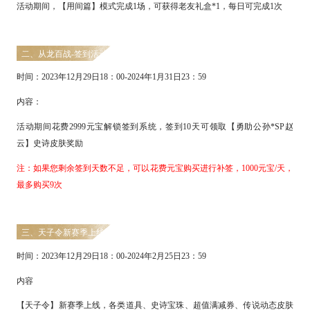
活动期间，【用间篇】模式完成
1场，可获得老友礼盒*1，每日可完成1次
二、从龙百战
-签到活动
时间：
2
023
年
1
2
月
29
日
18：00-
2024
年
1月
31
日
23：59
内容：
活动期间花费
2999元宝解锁签到系统，签到10天可领取【勇助公孙*SP赵
云】史诗皮肤奖励
注：如果您剩余签到天数不足，可以花费元宝购买进行补签，
1000元宝/天，
最多购买9次
三、天子令新赛季上线
时间：
2
023
年
1
2
月
29
日
18：00-
2024
年
2
月
25
日
23：59
内容
【天子令】新赛季上线，各类道具、史诗宝珠、超值满减券、传说动态皮肤