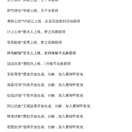
永开吴祚
*孙权上线，天子令获得
胆气绝伦
*华雄上线，天子令获得
勇助公孙
*SP赵云上线，
从龙百战
签到活动获得
计上心来
*蔡夫人上线，梦之回廊获得
登高勘形
*裴秀上线，梦之回廊获得
祥鸟献瑞
*甘夫人上线，史诗体验卡兑换获得
沾沾
自喜
*濮阳兴上线，1月银币兑换获得
安富尊荣
*曹嵩开放合成、分解、加入雁翎甲奖池
海晏河清
*刘表开放合成、分解、加入雁翎甲奖池
征战沙场
*于禁
开放合成、分解、加入雁翎甲奖池
同心抗敌
*王甫赵累开放合成、分解、加入雁翎甲奖池
降虎伏豹
*曹彰开放合成，分解，加入雁翎甲奖池
星图卦演
*谯周开放合成，分解，加入雁翎甲奖池