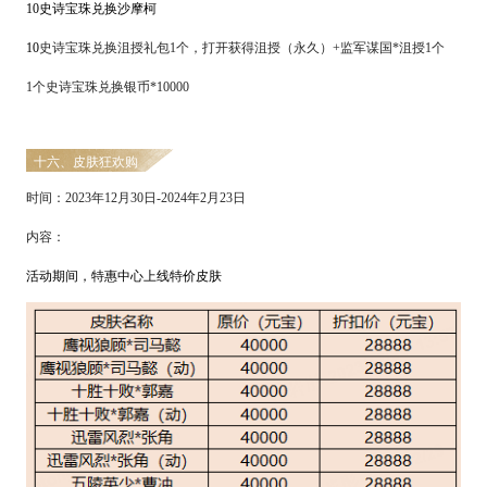
10
史诗宝珠兑换沙摩柯
1
0
史诗宝珠兑换沮授礼包
1个，打开获得沮授（永久）+监军谋国*沮授1个
1个史诗宝珠兑换银币*10000
十六、皮肤狂欢购
时间：
2
023
年
12
月
30
日
-
2024
年
2
月
23
日
内容：
活动期间
，
特惠中心上线特价皮肤