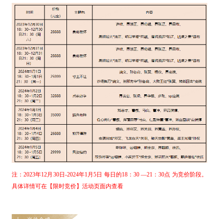
注：
2
023
年
12
月
30
日
-
2024
年
1
月
5
日
每日的
18：
3
0 —21：
3
0点 为竞价阶段。
具体
详情可在【限时竞价】活动页面内查看