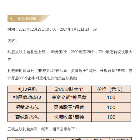
七、礼包限时购
时间：
2
023
年
12
月
29
日
18
：
0
0 – 2024
年
1
月
12
日
23
：
5
9
内容：
动态皮肤主题
礼包
上线，
1
00
元宝
/个，2
000
元宝
/
20
个，
可
中动态传说皮肤大
奖
礼包限时购系列（兼资文武
*神吕蒙、灵魂歌王*留赞、长坂败备*曹纯）累
计开启600个必中对应礼包的动态皮肤奖励
三枚皮肤
礼包
为同一概率，概率公示如下：