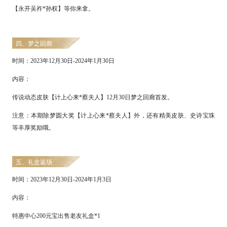
【永开吴祚
*孙权】等你来拿。
四、梦之回廊
时间：
2
023
年
12
月
30
日
-
2024
年
1
月
30
日
内容：
传说动态皮肤
【计上心来
*蔡夫人】
12
月
30
日梦之回廊首发。
注意：本期除梦圆大奖【计上心来
*蔡夫人】外，还有精美皮肤、史诗宝珠
等丰厚奖励哦。
五、礼盒返场
时间：
2
023
年
12
月
30
日
-
2024
年
1
月
3
日
内容：
特惠中心
200元宝出售老友礼盒*1