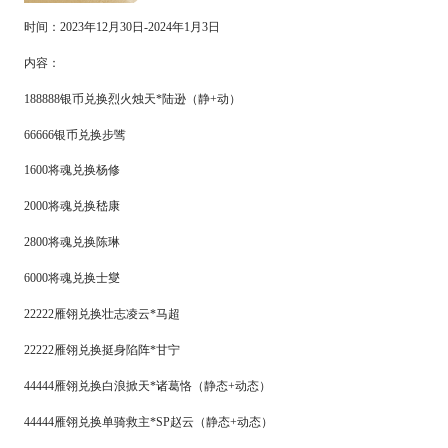
时间：
2
023
年
12
月
30
日
-
2024
年
1
月
3
日
内容：
188888银币兑换烈火烛天*陆逊（静+动）
66666银币兑换步骘
1600将魂兑换杨修
2000将魂兑换嵇康
2800将魂兑换陈琳
6000将魂兑换士燮
22222雁翎兑换壮志凌云*马超
22222雁翎兑换挺身陷阵*甘宁
44444
雁翎兑换
白浪掀天
*诸葛恪（静态+动态）
44444
雁翎兑换单骑救主
*SP赵云（静态+动态）