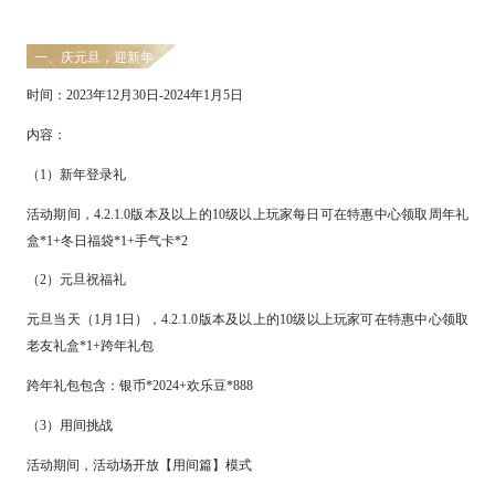
一、庆元旦，迎新年
时间：
2
023
年
12
月
30
日
-
2024
年
1
月
5
日
内容：
（
1
）新年登录礼
活动期间，
4.
2
.
1
.0版本及以上的10级以上玩家每日可在特惠中心领取周年礼
盒*
1+
冬日福袋
*
1+
手气卡
*
2
（
2
）元旦祝福礼
元旦当天（
1月
1
日），
4.
2
.
1
.0版本及以上的10级以上玩家可在特惠中心领取
老友礼盒*
1+
跨年礼包
跨年礼包包含：银币
*
2024
+欢乐豆*8
88
（
3
）用间挑战
活动期间，活动场开放【用间篇】模式