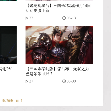
【诸葛观星台】三国杀移动版6月14日
活动皮肤上新
22
06-13
贾诩PV
【三国杀移动版】谋吕布：无双之力，
岂是尔等可挡？
37
05-30
页/20页
前往