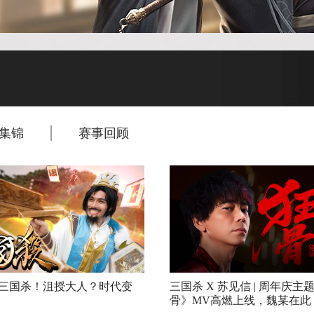
集锦
赛事回顾
三国杀！沮授大人？时代变
三国杀 X 苏见信 | 周年庆主
骨》MV高燃上线，魏某在此