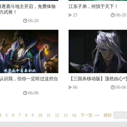
雄逐鹿斗地主开启，免费体验
江东子弟，何惧于天下！
力武将！
25
06-20
06-20
认识我，但你一定听过这些台
【三国杀移动版】荡然由心*
66
06-06
06-06
4
5
6
7
8
9
10
11
12
13
14
下一页
跳转