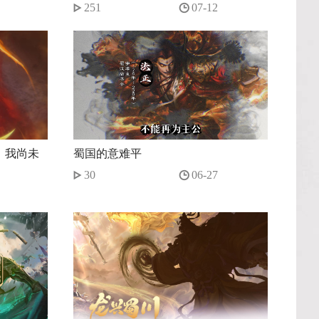
炼！
251
07-12
：我尚未
蜀国的意难平
？
30
06-27