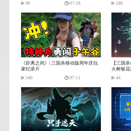
90
07-18
240
《距离之间》| 三国杀移动版周年庆玩
【三国杀
家纪录片
火树银花
540
07-11
44