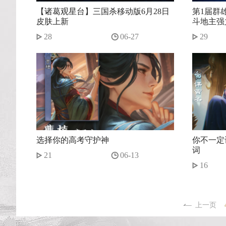
【诸葛观星台】三国杀移动版6月28日
第1届群
皮肤上新
斗地主强
28
06-27
29
选择你的高考守护神
你不一定
词
21
06-13
16
上一页