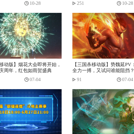
炼！
10-28
251
10-28
移动版】烟花大会即将开始，
【三国杀移动版】势魏延PV
庆周年，红包如雨贺盛典
全力一搏，又试问谁能阻挡
07-04
91
07-04