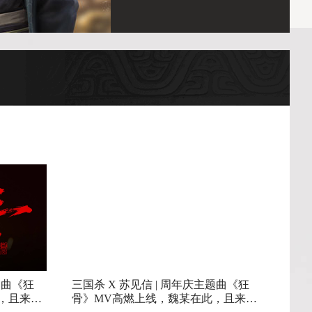
题曲《狂
三国杀 X 苏见信 | 周年庆主题曲《狂
，且来锤
骨》MV高燃上线，魏某在此，且来锤