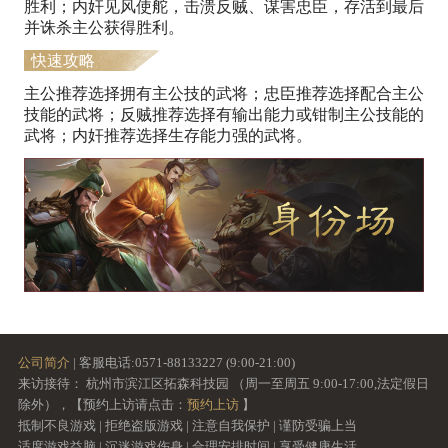
胜利；内奸见风使舵，击溃反贼、谋害忠臣，存活到最后
并诛杀主公获得胜利。
快速攻略
主公推荐选择拥有主公技的武将；忠臣推荐选择配合主公
技能的武将；反贼推荐选择有输出能力或钳制主公技能的
武将；内奸推荐选择生存能力强的武将。
公司简介
| 客服电话:0571-88133227 (9:00-21:00)
来访接待： 杭州市滨江区拓森科技园 （周一至周五 9:00-17:00,法定假日
除外），【预约上访请点击：
预约上访
】
抵制不良游戏 | 拒绝盗版游戏 | 注意自我保护 | 谨防受骗上当
适度游戏益脑 | 沉迷游戏伤身 | 合理安排时间 | 享受健康生活