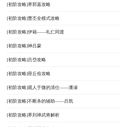
07-01
[初阶攻略]
界郭嘉攻略
07-01
[初阶攻略]
曹丕全模式攻略
06-30
[初阶攻略]
伊籍——礼仁同渡
06-30
[初阶攻略]
神吕蒙
06-30
[初阶攻略]
吕岱攻略
06-30
[初阶攻略]
毌丘俭攻略
06-30
[初阶攻略]
观人于微的清仕——潘濬
06-30
[初阶攻略]
不断杀的辅助——吕凯
06-30
[初阶攻略]
界刘禅武将解析