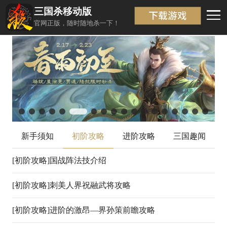
三国杀移动版
初阶攻略
返回
官网正版，随时随地杀一下！
新手须知
初阶攻略
进阶攻略
三国趣闻
[初阶攻略]
国战阵法技介绍
07-01
[初阶攻略]
刺美人界祝融武将攻略
07-01
[初阶攻略]
进阶的激昂—界孙策前瞻攻略