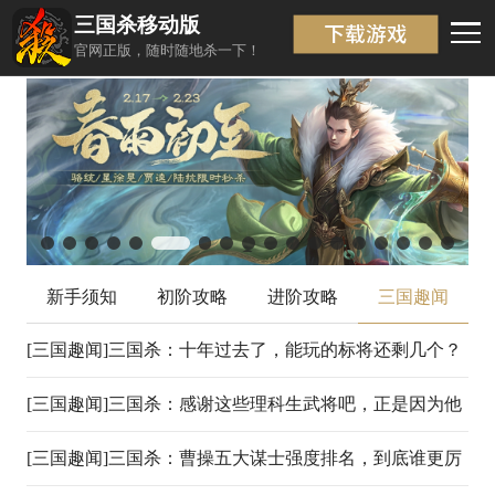
三国杀移动版
三国趣闻
返回
官网正版，随时随地杀一下！
新手须知
初阶攻略
进阶攻略
三国趣闻
[三国趣闻]
三国杀：十年过去了，能玩的标将还剩几个？
他们依然很坚挺
[三国趣闻]
三国杀：感谢这些理科生武将吧，正是因为他
09-21
们存在，小学生才没有泛滥
[三国趣闻]
三国杀：曹操五大谋士强度排名，到底谁更厉