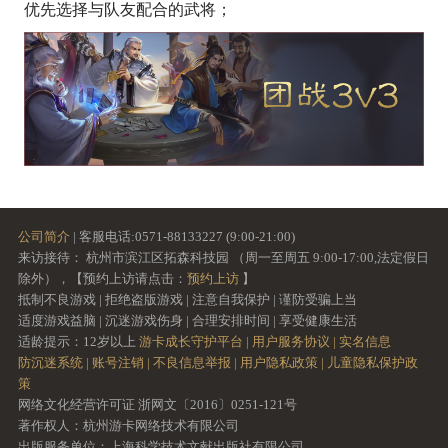
优先选择与队友配合的武将；
公司简介
| 客服电话:0571-88133227 (9:00-21:00)
来访接待： 杭州市滨江区拓森科技园 （周一至周五 9:00-17:00,法定假日
除外），【预约上访请点击：
预约上访
】
抵制不良游戏 | 拒绝盗版游戏 | 注意自我保护 | 谨防受骗上当
适度游戏益脑 | 沉迷游戏伤身 | 合理安排时间 | 享受健康生活
适龄提示：12岁以上
游卡成长守护平台 |
用户服务协议 |
实名信息
防沉迷系统 |
账号注销 |
不良信息举报 |
用户隐私政策 |
儿童隐私保护政
策
网络文化经营许可证 浙网文〔2016〕0251-121号
著作权人：杭州游卡网络技术有限公司
出版服务单位：上海科学技术文献出版社有限公司