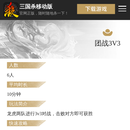
三国杀移动版
模式介绍
返回
官网正版，随时随地杀一下！
团战3V3
人数
6人
平均时长
10分钟
玩法简介
龙虎两队进行3v3对战，击败对方即可获胜
快速攻略