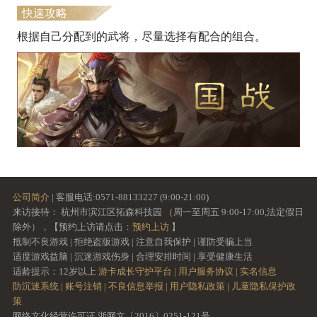
快速攻略
根据自己分配到的武将，尽量选择有配合的组合。
公司简介
| 客服电话:0571-88133227 (9:00-21:00)
来访接待： 杭州市滨江区拓森科技园 （周一至周五 9:00-17:00,法定假日
除外），【预约上访请点击：
预约上访
】
抵制不良游戏 | 拒绝盗版游戏 | 注意自我保护 | 谨防受骗上当
适度游戏益脑 | 沉迷游戏伤身 | 合理安排时间 | 享受健康生活
适龄提示：12岁以上
游卡成长守护平台 |
用户服务协议 |
实名信息
防沉迷系统 |
账号注销 |
不良信息举报 |
用户隐私政策 |
儿童隐私保护政
策
网络文化经营许可证 浙网文〔2016〕0251-121号