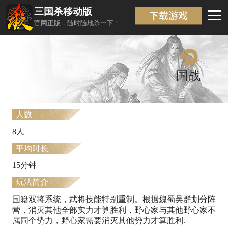
三国杀移动版
模式介绍
返回
官网正版，随时随地杀一下！
国战
人数
8人
平均时长
15分钟
玩法简介
国籍双将系统，武将技能特别重制。根据魏蜀吴群划分阵
营，消灭其他全部实力才算胜利，野心家与其他野心家不
属同个势力，野心家需要消灭其他势力才算胜利.