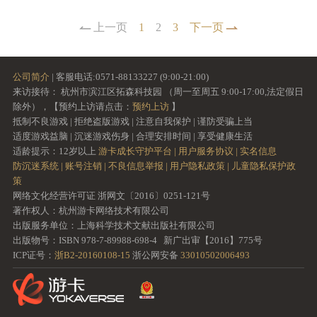
上一页
1
2
3
下一页
公司简介
| 客服电话:0571-88133227 (9:00-21:00)
来访接待： 杭州市滨江区拓森科技园 （周一至周五 9:00-17:00,法定假日
除外），【预约上访请点击：
预约上访
】
抵制不良游戏 | 拒绝盗版游戏 | 注意自我保护 | 谨防受骗上当
适度游戏益脑 | 沉迷游戏伤身 | 合理安排时间 | 享受健康生活
适龄提示：12岁以上
游卡成长守护平台 |
用户服务协议 |
实名信息
防沉迷系统 |
账号注销 |
不良信息举报 |
用户隐私政策 |
儿童隐私保护政
策
网络文化经营许可证 浙网文〔2016〕0251-121号
著作权人：杭州游卡网络技术有限公司
出版服务单位：上海科学技术文献出版社有限公司
出版物号：ISBN 978-7-89988-698-4 新广出审【2016】775号
ICP证号：
浙B2-20160108-15
浙公网安备
33010502006493