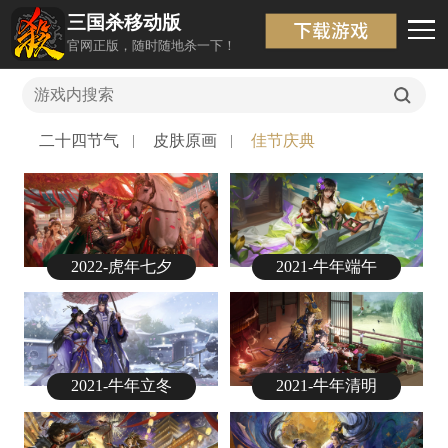
三国杀移动版
原画壁纸
返回
官网正版，随时随地杀一下！
二十四节气
皮肤原画
佳节庆典
2022-虎年七夕
2021-牛年端午
2021-牛年立冬
2021-牛年清明