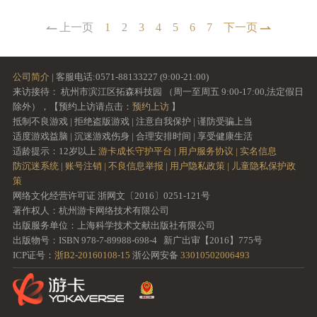
上一页
1
2
3
4
5
6
7
下一页
公司简介
| 客服电话:0571-88133227 (9:00-21:00)
来访接待： 杭州市滨江区拓森科技园 （周一至周五 9:00-17:00,法定假日
除外），【预约上访请点击：
预约上访
】
抵制不良游戏 | 拒绝盗版游戏 | 注意自我保护 | 谨防受骗上当
适度游戏益脑 | 沉迷游戏伤身 | 合理安排时间 | 享受健康生活
适龄提示：12岁以上
游卡成长守护平台 |
用户服务协议 |
实名信息
防沉迷系统 |
账号注销 |
不良信息举报 |
用户隐私政策 |
儿童隐私保护政
策
网络文化经营许可证 浙网文〔2016〕0251-121号
著作权人：杭州游卡网络技术有限公司
出版服务单位：上海科学技术文献出版社有限公司
出版物号：ISBN 978-7-89988-698-4 新广出审【2016】775号
ICP证号：
浙B2-20160108-15
浙公网安备
33010502006493