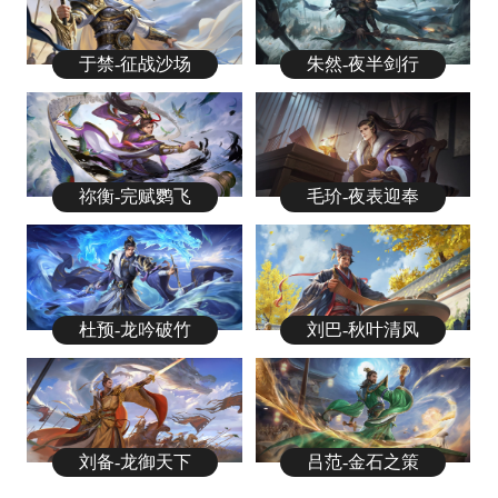
于禁-征战沙场
朱然-夜半剑行
祢衡-完赋鹦飞
毛玠-夜表迎奉
杜预-龙吟破竹
刘巴-秋叶清风
刘备-龙御天下
吕范-金石之策