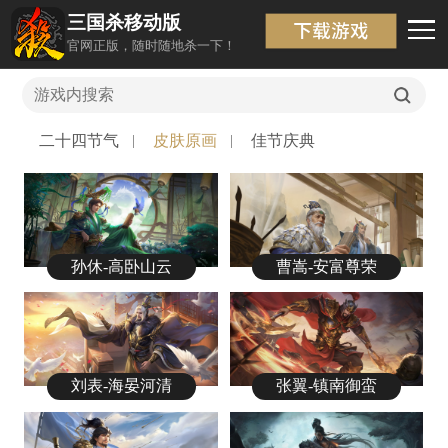
三国杀移动版
原画壁纸
返回
官网正版，随时随地杀一下！
二十四节气
皮肤原画
佳节庆典
孙休-高卧山云
曹嵩-安富尊荣
刘表-海晏河清
张翼-镇南御蛮