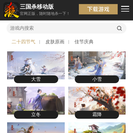
三国杀移动版
原画壁纸
返回
官网正版，随时随地杀一下！
二十四节气
皮肤原画
佳节庆典
大雪
小雪
立冬
霜降