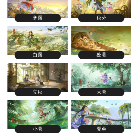
寒露
秋分
白露
处暑
立秋
大暑
小暑
夏至