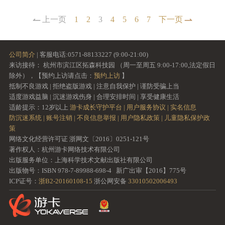
上一页
1
2
3
4
5
6
7
下一页
公司简介
| 客服电话:0571-88133227 (9:00-21:00)
来访接待： 杭州市滨江区拓森科技园 （周一至周五 9:00-17:00,法定假日
除外），【预约上访请点击：
预约上访
】
抵制不良游戏 | 拒绝盗版游戏 | 注意自我保护 | 谨防受骗上当
适度游戏益脑 | 沉迷游戏伤身 | 合理安排时间 | 享受健康生活
适龄提示：12岁以上
游卡成长守护平台 |
用户服务协议 |
实名信息
防沉迷系统 |
账号注销 |
不良信息举报 |
用户隐私政策 |
儿童隐私保护政
策
网络文化经营许可证 浙网文〔2016〕0251-121号
著作权人：杭州游卡网络技术有限公司
出版服务单位：上海科学技术文献出版社有限公司
出版物号：ISBN 978-7-89988-698-4 新广出审【2016】775号
ICP证号：
浙B2-20160108-15
浙公网安备
33010502006493