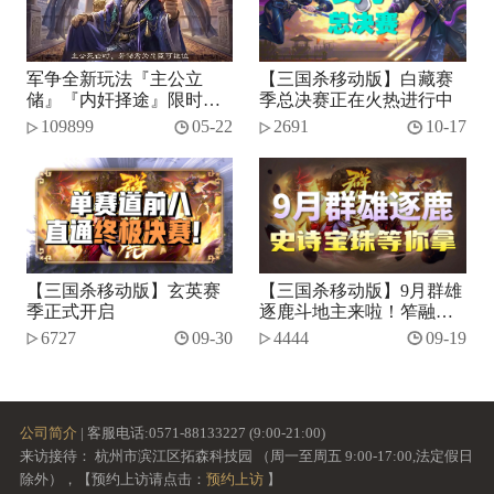
军争全新玩法『主公立
【三国杀移动版】白藏赛
储』『内奸择途』限时开
季总决赛正在火热进行中
启！
109899
05-22
2691
10-17
【三国杀移动版】玄英赛
【三国杀移动版】9月群雄
季正式开启
逐鹿斗地主来啦！笮融、
势张燕加入将池~
6727
09-30
4444
09-19
公司简介
| 客服电话:0571-88133227 (9:00-21:00)
来访接待： 杭州市滨江区拓森科技园 （周一至周五 9:00-17:00,法定假日
除外），【预约上访请点击：
预约上访
】