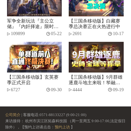
军争全新玩法『主公立
【三国杀移动版】白藏赛
储』『内奸择途』限时开
季总决赛正在火热进行中
启！
109899
05-22
2691
10-17
【三国杀移动版】玄英赛
【三国杀移动版】9月群雄
季正式开启
逐鹿斗地主来啦！笮融、
势张燕加入将池~
6727
09-30
4444
09-19
公司简介
| 客服电话:0571-88133227 (9:00-21:00)
来访接待： 杭州市滨江区拓森科技园 （周一至周五 9:00-17:00,法定假日
除外），【预约上访请点击：
预约上访
】