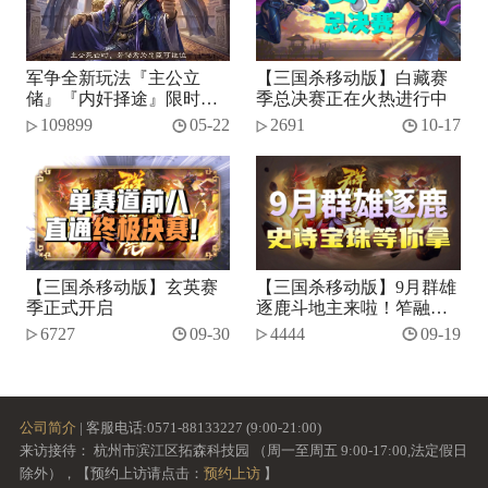
军争全新玩法『主公立
【三国杀移动版】白藏赛
储』『内奸择途』限时开
季总决赛正在火热进行中
启！
109899
05-22
2691
10-17
【三国杀移动版】玄英赛
【三国杀移动版】9月群雄
季正式开启
逐鹿斗地主来啦！笮融、
势张燕加入将池~
6727
09-30
4444
09-19
公司简介
| 客服电话:0571-88133227 (9:00-21:00)
来访接待： 杭州市滨江区拓森科技园 （周一至周五 9:00-17:00,法定假日
除外），【预约上访请点击：
预约上访
】