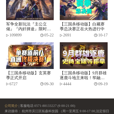
军争全新玩法『主公立
【三国杀移动版】白藏赛
储』『内奸择途』限时开
季总决赛正在火热进行中
启！
109899
05-22
2691
10-17
【三国杀移动版】玄英赛
【三国杀移动版】9月群雄
季正式开启
逐鹿斗地主来啦！笮融、
势张燕加入将池~
6727
09-30
4444
09-19
公司简介
| 客服电话:0571-88133227 (9:00-21:00)
来访接待： 杭州市滨江区拓森科技园 （周一至周五 9:00-17:00,法定假日