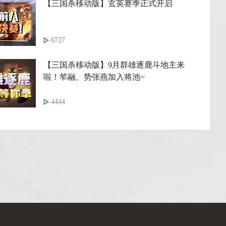
【三国杀移动版】玄英赛季正式开启
6727
【三国杀移动版】9月群雄逐鹿斗地主来
啦！笮融、势张燕加入将池~
4444