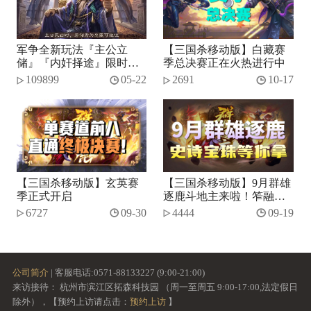
军争全新玩法『主公立
【三国杀移动版】白藏赛
储』『内奸择途』限时开
季总决赛正在火热进行中
启！
109899
05-22
2691
10-17
【三国杀移动版】玄英赛
【三国杀移动版】9月群雄
季正式开启
逐鹿斗地主来啦！笮融、
势张燕加入将池~
6727
09-30
4444
09-19
公司简介
| 客服电话:0571-88133227 (9:00-21:00)
来访接待： 杭州市滨江区拓森科技园 （周一至周五 9:00-17:00,法定假日
除外），【预约上访请点击：
预约上访
】