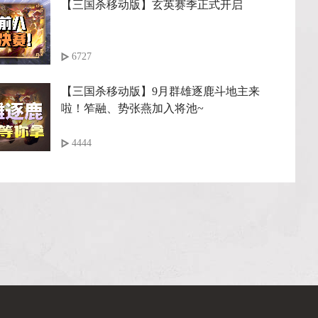
【三国杀移动版】玄英赛季正式开启
6727
【三国杀移动版】9月群雄逐鹿斗地主来
啦！笮融、势张燕加入将池~
4444