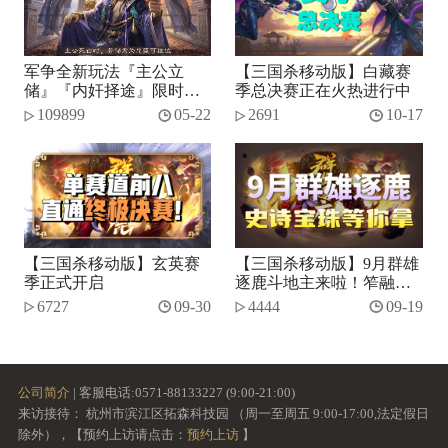
军争全新玩法『主公立
【三国杀移动版】白藏赛
储』『内奸择途』限时开
季总决赛正在火热进行中
启！
109899
05-22
2691
10-17
【三国杀移动版】玄英赛
【三国杀移动版】9月群雄
季正式开启
逐鹿斗地主来啦！笮融、
势张燕加入将池~
6727
09-30
4444
09-19
公司简介
| 客服电话:0571-88133227 (9:00-21:00)
来访接待： 杭州市滨江区拓森科技园 （周一至周五 9:00-17:00,法定假日
除外），【预约上访请点击：
预约上访
】