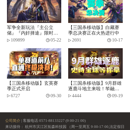
军争全新玩法『主公立
【三国杀移动版】白藏赛
储』『内奸择途』限时开
季总决赛正在火热进行中
启！
109899
05-22
2691
10-17
【三国杀移动版】玄英赛
【三国杀移动版】9月群雄
季正式开启
逐鹿斗地主来啦！笮融、
势张燕加入将池~
6727
09-30
4444
09-19
公司简介
| 客服电话:0571-88133227 (9:00-21:00)
来访接待： 杭州市滨江区拓森科技园 （周一至周五 9:00-17:00,法定假日