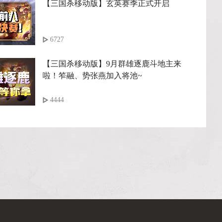
【三国杀移动版】玄英赛季正式开启
6727
【三国杀移动版】9月群雄逐鹿斗地主来
啦！笮融、势张燕加入将池~
4444