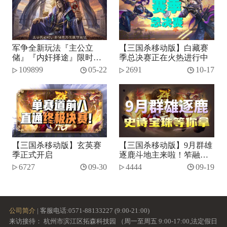
军争全新玩法『主公立
【三国杀移动版】白藏赛
储』『内奸择途』限时开
季总决赛正在火热进行中
启！
109899
05-22
2691
10-17
【三国杀移动版】玄英赛
【三国杀移动版】9月群雄
季正式开启
逐鹿斗地主来啦！笮融、
势张燕加入将池~
6727
09-30
4444
09-19
公司简介
| 客服电话:0571-88133227 (9:00-21:00)
来访接待： 杭州市滨江区拓森科技园 （周一至周五 9:00-17:00,法定假日