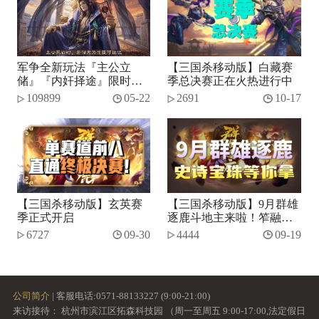
军争全新玩法『主公立
【三国杀移动版】白藏赛
储』『内奸择途』限时开
季总决赛正在火热进行中
启！
109899
05-22
2691
10-17
【三国杀移动版】玄英赛
【三国杀移动版】9月群雄
季正式开启
逐鹿斗地主来啦！笮融、
势张燕加入将池~
6727
09-30
4444
09-19
公司简介
| 客服电话:0571-88133227 (9:00-21:00)
来访接待： 杭州市滨江区拓森科技园 （周一至周五 9:00-17:00,法定假日