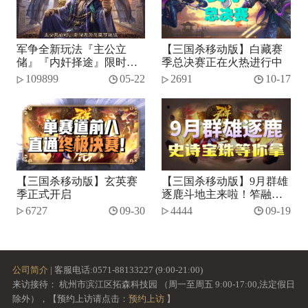
军争全新玩法『主公立
【三国杀移动版】白藏赛
储』『内奸择途』限时开
季总决赛正在火热进行中
启！
109899
05-22
2691
10-17
【三国杀移动版】玄英赛
【三国杀移动版】9月群雄
季正式开启
逐鹿斗地主来啦！笮融、
势张燕加入将池~
6727
09-30
4444
09-19
公司简介
| 客服电话:0571-88133227 (9:00-21:00)
来访接待： 杭州市滨江区拓森科技园 （周一至周五 9:00-17:00,法定假日
除外），【预约上访请点击：
预约上访
】