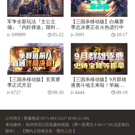
军争全新玩法『主公立
【三国杀移动版】白藏赛
储』『内奸择途』限时开
季总决赛正在火热进行中
启！
109899
05-22
2691
10-17
【三国杀移动版】玄英赛
【三国杀移动版】9月群雄
季正式开启
逐鹿斗地主来啦！笮融、
势张燕加入将池~
6727
09-30
4444
09-19
公司简介
| 客服电话:0571-88133227 (9:00-21:00)
来访接待： 杭州市滨江区拓森科技园 （周一至周五 9:00-17:00,法定假日
除外），【预约上访请点击：
预约上访
】