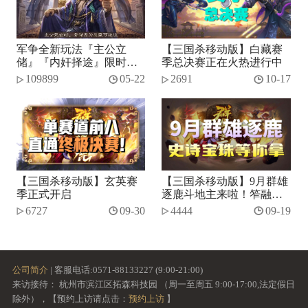
军争全新玩法『主公立
【三国杀移动版】白藏赛
储』『内奸择途』限时开
季总决赛正在火热进行中
启！
109899
05-22
2691
10-17
【三国杀移动版】玄英赛
【三国杀移动版】9月群雄
季正式开启
逐鹿斗地主来啦！笮融、
势张燕加入将池~
6727
09-30
4444
09-19
公司简介
| 客服电话:0571-88133227 (9:00-21:00)
来访接待： 杭州市滨江区拓森科技园 （周一至周五 9:00-17:00,法定假日
除外），【预约上访请点击：
预约上访
】