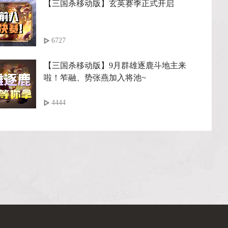
【三国杀移动版】玄英赛季正式开启
6727
【三国杀移动版】9月群雄逐鹿斗地主来
啦！笮融、势张燕加入将池~
4444