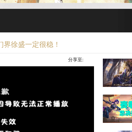
们界徐盛一定很稳！
分享至: