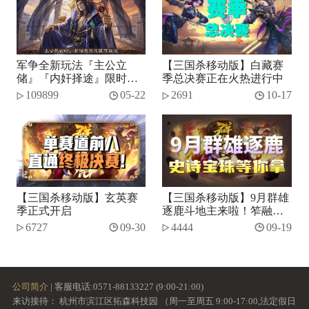
军争全新玩法『主公立
【三国杀移动版】白藏赛
储』『内奸择途』限时开
季总决赛正在火热进行中
启！
109899
05-22
2691
10-17
【三国杀移动版】玄英赛
【三国杀移动版】9月群雄
季正式开启
逐鹿斗地主来啦！笮融、
势张燕加入将池~
6727
09-30
4444
09-19
公司简介
| 客服电话:0571-88133227 (9:00-21:00)
来访接待： 杭州市滨江区拓森科技园 （周一至周五 9:00-17:00,法定假日