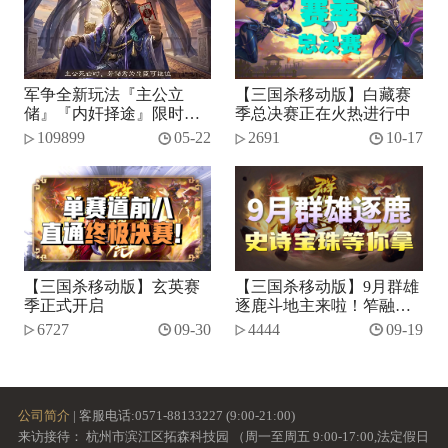
军争全新玩法『主公立
【三国杀移动版】白藏赛
储』『内奸择途』限时开
季总决赛正在火热进行中
启！
109899
05-22
2691
10-17
【三国杀移动版】玄英赛
【三国杀移动版】9月群雄
季正式开启
逐鹿斗地主来啦！笮融、
势张燕加入将池~
6727
09-30
4444
09-19
公司简介
| 客服电话:0571-88133227 (9:00-21:00)
来访接待： 杭州市滨江区拓森科技园 （周一至周五 9:00-17:00,法定假日