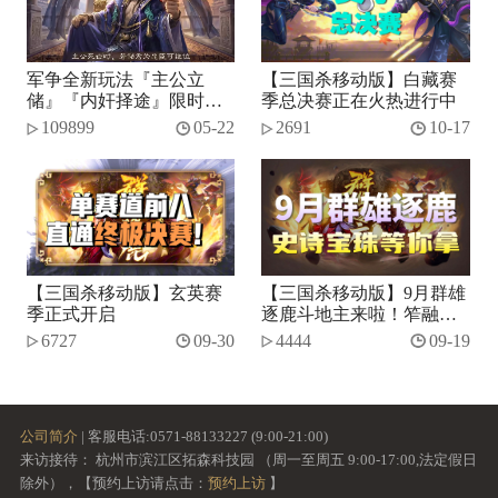
军争全新玩法『主公立
【三国杀移动版】白藏赛
储』『内奸择途』限时开
季总决赛正在火热进行中
启！
109899
05-22
2691
10-17
【三国杀移动版】玄英赛
【三国杀移动版】9月群雄
季正式开启
逐鹿斗地主来啦！笮融、
势张燕加入将池~
6727
09-30
4444
09-19
公司简介
| 客服电话:0571-88133227 (9:00-21:00)
来访接待： 杭州市滨江区拓森科技园 （周一至周五 9:00-17:00,法定假日
除外），【预约上访请点击：
预约上访
】