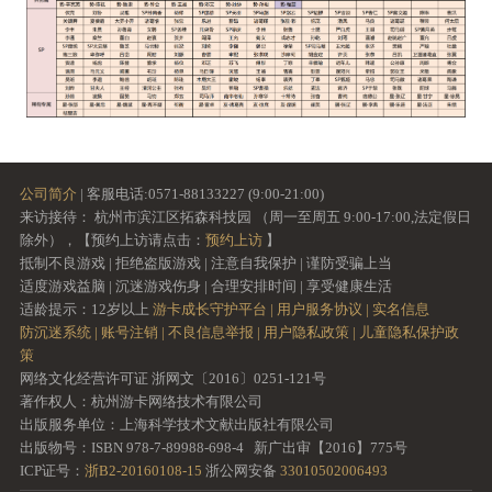
公司简介
| 客服电话:0571-88133227 (9:00-21:00)
来访接待： 杭州市滨江区拓森科技园 （周一至周五 9:00-17:00,法定假日
除外），【预约上访请点击：
预约上访
】
抵制不良游戏 | 拒绝盗版游戏 | 注意自我保护 | 谨防受骗上当
适度游戏益脑 | 沉迷游戏伤身 | 合理安排时间 | 享受健康生活
适龄提示：12岁以上
游卡成长守护平台 |
用户服务协议 |
实名信息
防沉迷系统 |
账号注销 |
不良信息举报 |
用户隐私政策 |
儿童隐私保护政
策
网络文化经营许可证 浙网文〔2016〕0251-121号
著作权人：杭州游卡网络技术有限公司
出版服务单位：上海科学技术文献出版社有限公司
出版物号：ISBN 978-7-89988-698-4 新广出审【2016】775号
ICP证号：
浙B2-20160108-15
浙公网安备
33010502006493