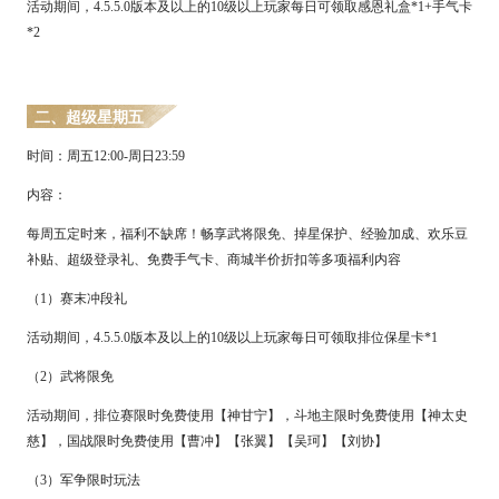
活动期间，
4.
5
.5.0版本及以上的10级以上玩家每日可领取感恩礼盒*1+手气卡
*2
二
、
超级星期五
时间：
周五
12:00
-
周日
23:59
内容：
每周五定时来，福利不缺席！畅享武将限免、掉星保护、经验加成、欢乐豆
补贴、超级登录礼、免费手气卡、商城半价折扣等多项福利内容
（
1）赛末冲段礼
活动期间，
4.
5
.5.0版本及以上的10级以上玩家每日可领取排位保星卡*
1
（
2
）武将限免
活动期间，排位赛限时免费使用【神甘宁】，斗地主限时免费使用【神太史
慈】，国战限时免费使用【曹冲】【张翼】【吴珂】【刘协】
（
3
）军争限时玩法