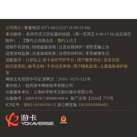
公司简介
| 客服电话:0571-88133227 (9:00-21:00)
来访接待： 杭州市滨江区拓森科技园 （周一至周五 9:00-17:00,法定假日
除外），【预约上访请点击：
预约上访
】
抵制不良游戏 | 拒绝盗版游戏 | 注意自我保护 | 谨防受骗上当
适度游戏益脑 | 沉迷游戏伤身 | 合理安排时间 | 享受健康生活
适龄提示：12岁以上
游卡成长守护平台 |
用户服务协议 |
实名信息
防沉迷系统 |
账号注销 |
不良信息举报 |
用户隐私政策 |
儿童隐私保护政
策
网络文化经营许可证 浙网文〔2016〕0251-121号
著作权人：杭州游卡网络技术有限公司
出版服务单位：上海科学技术文献出版社有限公司
出版物号：ISBN 978-7-89988-698-4 新广出审【2016】775号
ICP证号：
浙B2-20160108-15
浙公网安备
33010502006493