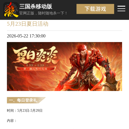
三国杀移动版
资讯详情
返回
官网正版，随时随地杀一下！
5月23日夏日活动
2026-05-22 17:30:00
一、
每日登录礼
时间：
5
月
23
日
-
5
月
29
日
内容：