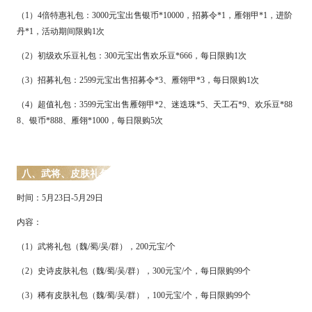
（
1）4倍特惠礼包：3
000
元宝出售银币
*10000，招募令*1，雁翎甲*1，进阶
丹*1，活动期间限购1次
（
2）初级欢乐豆礼包：300元宝出售欢乐豆*666，每日限购1次
（
3）招募礼包：2599元宝出售招募令*3、雁翎甲*3，每日限购1次
（
4）超值礼包：3599元宝出售雁翎甲*2、迷迭珠*5、天工石*9、欢乐豆*88
8、银币*888、雁翎*1000，每日限购5次
八、
武将、皮肤礼包
时间：
5
月
23
日
-
5
月
29
日
内容：
（
1）武将礼包（魏/蜀/吴/群），2
00
元宝
/个
（
2）史诗皮肤礼包（魏/蜀/吴/群），
300
元宝
/个，每日限购99个
（
3）稀有皮肤礼包（魏/蜀/吴/群），
100
元宝
/个，每日限购99个