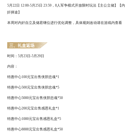
5月22日 12:00-5月25日 23:59，8人军争模式开放限时玩法【主公立储】【内
奸择途】
本周对内奸自立及储君继位进行优化调整，具体规则改动请在游戏内查看
三
、
礼盒返场
时间：
5
月
23
日
-
5
月
29
日
内容：
特惠中心
1
00元宝出售侠胆忠魂*1
特惠中心
5
00元宝出售侠胆忠魂*5
特惠中心
5000
元宝出售侠胆忠魂
*50
特惠中心
200元宝出售感恩礼盒*1
特惠中心
1000元宝出售感恩礼盒*5
特惠中心
8888元宝出售感恩礼盒*50