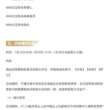
6666元宝秒杀界曹仁
6666元宝秒杀神诸葛亮
6666元宝秒杀陆抗
五、
武将重制投票
时间：
5月
2
2日18:00 -5月29日 23:59（5月
3
0日为投票公示期）
内容：
精品武将重制投票活动再次开启，本期候选武将为：
【
许靖
】【
孙邵
】【
郭
汜
】
活动期间，可通过每日登录及完成指定任务获取投票券，在活动界面消耗投
票券为想要重制的武将投出支持的一票。投票券获取方式如下：
（
1）每日登录
活动期间，
4.
5
.5.0版本及以上的50级以上玩家每日可在特惠中心领取投票券*