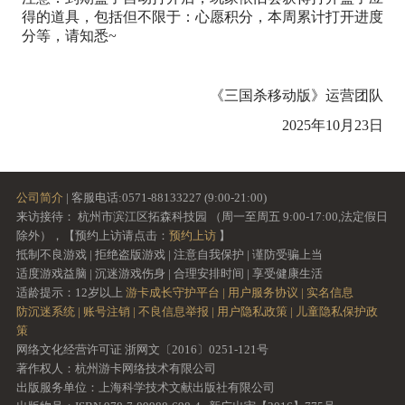
得的道具，包括但不限于：心愿积分，本周累计打开进度
分等，请知悉~
《三国杀移动版》运营团队
2025年10月23日
公司简介
| 客服电话:0571-88133227 (9:00-21:00)
来访接待： 杭州市滨江区拓森科技园 （周一至周五 9:00-17:00,法定假日
除外），【预约上访请点击：
预约上访
】
抵制不良游戏 | 拒绝盗版游戏 | 注意自我保护 | 谨防受骗上当
适度游戏益脑 | 沉迷游戏伤身 | 合理安排时间 | 享受健康生活
适龄提示：12岁以上
游卡成长守护平台 |
用户服务协议 |
实名信息
防沉迷系统 |
账号注销 |
不良信息举报 |
用户隐私政策 |
儿童隐私保护政
策
网络文化经营许可证 浙网文〔2016〕0251-121号
著作权人：杭州游卡网络技术有限公司
出版服务单位：上海科学技术文献出版社有限公司