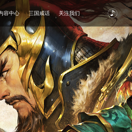
内容中心
三国咸话
关注我们