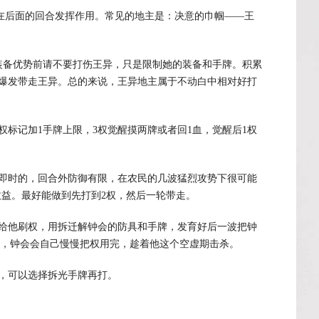
，在后面的回合发挥作用。常见的地主是：决意的巾帼——王
装备优势前请不要打伤王异，只是限制她的装备和手牌。积累
爆发带走王异。总的来说，王异地主属于不动白中相对好打
标记加1手牌上限，3权觉醒摸两牌或者回1血，觉醒后1权
即时的，回合外防御有限，在农民的几波猛烈攻势下很可能
收益。最好能做到先打到2权，然后一轮带走。
给他刷权，用拆迁解钟会的防具和手牌，发育好后一波把钟
为主，钟会会自己慢慢把权用完，趁着他这个空虚期击杀。
，可以选择拆光手牌再打。