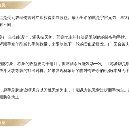
血类
点是受到农民伤害时立即获得卖血收益。最为出名的就是宇宙兄弟：早终
有不同。
郭嘉)，主技能遗计，添头技天妒。郭嘉地主的打法是限制他的装备和手牌
桥顺手牵羊削减其手牌数量，来限制他下一轮的卖血后爆发。(一回合苦
技能称象。称象的收益要高于遗计，但吃酒杀只能发动一次，且称象牌是
决斗火攻等牌的打出时机。如果发现称象后的曹冲有击杀的机会(本身无
，起手刷牌建议嘲讽方以闪桃无懈为主，非嘲讽方以无懈过拆顺手为主。
顺装备为主
血类