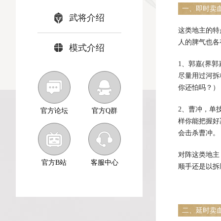
一、即时卖
武将介绍
这类地主的特
人的脾气也各
模式介绍
1、郭嘉(界
尽量用过河拆
你还怕吗？）
2、曹冲，单
官方论坛
官方Q群
样你能把握好
会击杀曹冲。
对阵这类地主
官方B站
客服中心
顺手还是以拆
二、延时卖