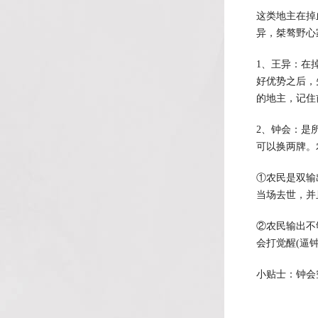
这类地主在掉
异，桀骜野心
1、王异：在
好优势之后，
的地主，记住
2、钟会：是
可以换两牌。
①农民是双输
当场去世，并
②农民输出不
会打觉醒(逼
小贴士：钟会