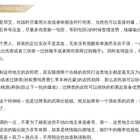
的不动白地主
是邓艾。对战时尽量用火攻或者铁锁连环打伤害。当然也可以直接对爆，
石斧等压血，尽量多伤害换一屯田，等到屯田2的时候暂缓攻势，续爆输
个男人。孙策的定位实在不是卖血，无奈没有觉醒前单激昂实在不强，一
四点伤害或者三伤害一过拆顺手或者两伤害两过拆顺手)。同时友情提示
)。
制这些地主的农民吧，其实随便两个合格的农民打这类地主都是毫无压力
)或者过牌类(孙权曹纯界曹仁李丰神吕蒙)的农民助阵，那么农民就可以
掉桃酒)再拆(防止下一轮的爆发)；过牌类的农民可以很快的积累起装备
这个特例哈～也是过牌系的武将比较稳。然后如果有一个强命系的武将：
了。
调的一点，不要为了碰瓷这些不动白地主来选春哥。第一，这类地主出场
提供的输出能力非常有限，就算是绝情能白嫖地主，能打中的概率也很低
英姿＋双刀＋跳兵乐，不用我说也知道孰强孰弱。