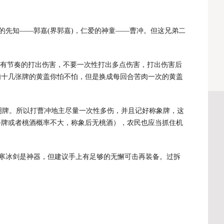
的先知——郭嘉(界郭嘉)，仁爱的神童——曹冲。但这兄弟二
。有节奏的打出伤害，不要一次性打出多点伤害，打出伤害后
肉十几张牌的黄盖你怕不怕，但是换成每回合苦肉一次的黄盖
明牌。所以打曹冲地主尽量一次性多伤，并且记好称象牌，这
手牌或者桃酒概率不大，称象后无桃酒），农民也应当抓住机
寒冰剑是神器，但建议手上有足够的无懈可击再装备。过拆