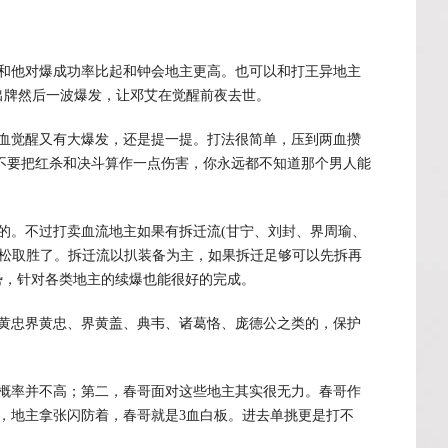
和他对爆成功率比起和钟会地主更高。也可以和打王异地主
出牌然后一波爆发，让邓艾在觉醒前夜去世。
血觉醒又有大爆发，还是提一提。打法很简单，压到两血攒
，不要把红杀和决斗算作一点伤害，你永远都不知道那个男人能
的。不过打卖血流地主如果有拆迁流(甘宁、刘封、界周瑜、
轻松取胜了。拆迁流以扒装备为主，如果拆迁足够可以先拆再
优势，针对各类地主的续爆也能很好的完成。
黄忠界黄忠、界黄盖、典韦、诸葛恪、庞德公之类的，保护
概率并不高；第二，春哥面对这些地主其实很无力。春哥作
，地主拿张闪防着，春哥就是3血白板。进去单挑更是打不