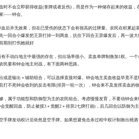
血时不会立即获得收益(拿牌或者反伤)，而是作为一种储存起来的收益
家——钟会。
掉血后并无效果，但在已受伤的状态下会有很高的过牌量。农民在积累起
先一回合小爆发把王异打掉一到两血，抗住下回合王异爆发后，再一波大
前期别打伤她就好
所有不动白地主中最强的存在，但出场率很小。卖血单牌制衡加1权。一个权
农民要和钟会地主对战，有下面两种思路。
出或是输出＋辅助组合，可以选择直接对爆。钟会地主卖血收益毕竟不是
且打不死钟会收到的反击有限(排异一轮一次），钟会来不及发挥卖血的
够，属于功能型和防御型为主的农民组合。考虑慢慢发育，不要动钟会来
钟会觉醒回血，防止被摸3＋觉醒2＋排异2七牌打崩)，后几回合以防御
空手牌发动权计后依然是空手牌。如果想避免击杀过程中权计制衡出桃酒