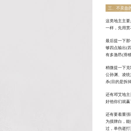
三、不卖血
这类地主主要
一样，先用贯
最后提一下那
够四点输出(
有多激昂(滑稽
稍微提一下克
公孙渊、凌统
杀(目的是拆
还有邓艾地主
好他你们就赢
还有要着重强
为摸牌白，能
过，单伤逝打