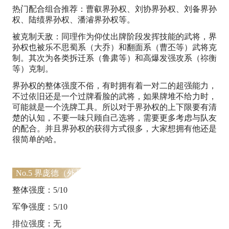
热门配合组合推荐：曹叡界孙权、刘协界孙权、刘备界孙
权、陆绩界孙权、潘濬界孙权等。
被克制天敌：同理作为仰仗出牌阶段发挥技能的武将，界
孙权也被乐不思蜀系（大乔）和翻面系（曹丕等）武将克
制。其次为各类拆迁系（鲁肃等）和高爆发强攻系（祢衡
等）克制。
界孙权的整体强度不俗，有时拥有着一对二的超强能力，
不过依旧还是一个过牌看脸的武将，如果牌堆不给力时，
可能就是一个洗牌工具。所以对于界孙权的上下限要有清
楚的认知，不要一味只顾自己选将，需要更多考虑与队友
的配合。并且界孙权的获得方式很多，大家想拥有他还是
很简单的哈。
No.5 界庞德（外号：装备清洁工）
整体强度：5/10
军争强度：5/10
排位强度：无