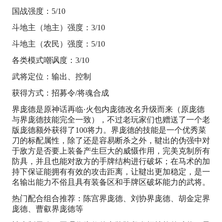
国战强度：5/10
斗地主（地主）强度：3/10
斗地主（农民）强度：5/10
各类模式嘲讽度：3/10
武将定位：输出、控制
获得方式：招募令/将魂合成
界庞德是原神话再临·火包内庞德改名升级而来（原庞德
与界庞德技能完全一致），不过老玩家们也赠送了一个老
版庞德额外获得了100将力。界庞德的技能是一个优秀菜
刀的标配属性，除了还是容易断杀之外，鞬出的伪强中对
于敌方是否要上装备产生巨大的威慑作用，完美克制所有
防具，并且也能对敌方的手牌结构进行破坏；在马术的加
持下保证能拥有有效的攻击距离，让鞬出更加稳定，是一
名输出能力不俗且具有装备区和手牌区破坏能力的武将。
热门配合组合推荐：陈宫界庞德、刘协界庞德、胡金定界
庞德、曹叡界庞德等