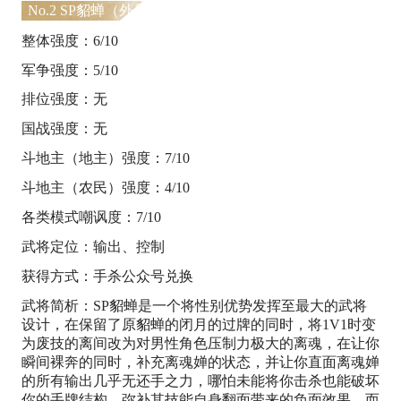
No.2 SP貂蝉（外号：离魂婵）
整体强度：6/10
军争强度：5/10
排位强度：无
国战强度：无
斗地主（地主）强度：7/10
斗地主（农民）强度：4/10
各类模式嘲讽度：7/10
武将定位：输出、控制
获得方式：手杀公众号兑换
武将简析：SP貂蝉是一个将性别优势发挥至最大的武将
设计，在保留了原貂蝉的闭月的过牌的同时，将1V1时变
为废技的离间改为对男性角色压制力极大的离魂，在让你
瞬间裸奔的同时，补充离魂婵的状态，并让你直面离魂婵
的所有输出几乎无还手之力，哪怕未能将你击杀也能破坏
你的手牌结构，弥补其技能自身翻面带来的负面效果。而