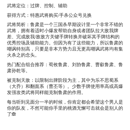
武将定位：过牌、控制、辅助
获得方式：特惠武将购买/手杀公众号兑换
武将简析：鲁肃是一个三国杀早期设计里一个非常不错的
武将，拥有着适时小爆发帮助自身或者团队拉大敌我牌
差、完成敌我/敌敌方关键手牌转换并破坏其手牌结构的
优秀控场及辅助能力。但因为有了这些能力，所以鲁肃的
嘲讽特别高，只要是非本方势力且无更高嘲讽武将均有集
火杀之的念头。
热门配合组合推荐：荀攸鲁肃、刘协鲁肃、曹叡鲁肃、鲁
肃孙乾等。
被克制天敌：以限制出牌阶段为主，其中为乐不思蜀系
（大乔）和翻面系（曹丕等）。少数手牌使用率高或高爆
发强攻类武将同样能克制鲁肃的作用。
每当听到见面分一半的时候，你肯定都会希望这个男人是
你的队友，不然可能你手里的桃酒无懈可击就会是别人的
了🙈