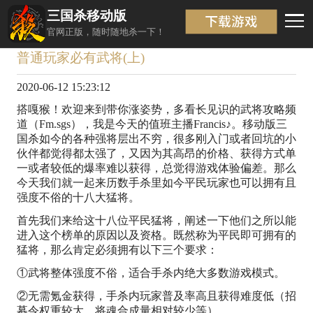
三国杀移动版
新闻详情
返回
官网正版，随时随地杀一下！
普通玩家必有武将(上)
2020-06-12 15:23:12
搭嘎猴！欢迎来到带你涨姿势，多看长见识的武将攻略频
道（Fm.sgs），我是今天的值班主播Francis♪。移动版三
国杀如今的各种强将层出不穷，很多刚入门或者回坑的小
伙伴都觉得都太强了，又因为其高昂的价格、获得方式单
一或者较低的爆率难以获得，总觉得游戏体验偏差。那么
今天我们就一起来历数手杀里如今平民玩家也可以拥有且
强度不俗的十八大猛将。
首先我们来给这十八位平民猛将，阐述一下他们之所以能
进入这个榜单的原因以及资格。既然称为平民即可拥有的
猛将，那么肯定必须拥有以下三个要求：
①武将整体强度不俗，适合手杀内绝大多数游戏模式。
②无需氪金获得，手杀内玩家普及率高且获得难度低（招
募令权重较大、将魂合成量相对较少等）