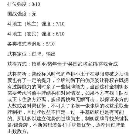
排位强度：8/10
国战强度：无
斗地主（地主）强度：7/10
斗地主（农民）强度：6/10
各类模式嘲讽度：5/10
武将定位：过牌、输出
获得方式：招募令/猪年盒子/吴国武将宝箱/将魂合成
武将简析：曾经标风时代的单挑小王子在界限突破之后强
度也有了一定的提升，全牌制衡下的伪英姿让孙权在既拥
有过牌能力的同时多了一些摸牌能力，当然这种全制衡多
需要考虑当前手牌结构和对局情况，如果本方有残血队友
或正卡住敌方距离，多保留桃和无懈可击，以保证本方的
人数或者对局优势，不可为了多摸一张张牌的收益采取全
牌制衡，且过牌收益不恒定，过一手基础牌也是有可能
的。所以多以建立优势的过牌为主，制衡废牌寻找关键装
备/锦囊牌，不断累积装备和手牌量优势，逐渐用过牌量
击败敌方。