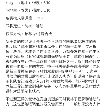
斗地主（地主）强度：6/10
斗地主（农民）强度：3/10
各类模式嘲讽度：1/10
武将定位：防御、辅助
获得方式：招募令/将魂合成
新王异的技能设计是将一个不动白的嘲讽降到极致的表
现，除了你不想对她出杀以外，你的顺手牵羊、过河拆
桥、决斗、火攻甚至连南蛮入侵、万箭齐发你都不想中间
有她为目标（其实你就是想保护新王异，你这个间谍）。
贞烈的存在让你一旦选择了她为目标之一，就可能必须要
被她一血换一牌的方式弃掉一张关键装备或者手牌，尤其
是新王异神装在身（雌雄双股剑+藤甲+加一马），这种
时候你的对爆出牌可能会让你进入劣势，所以除了快速击
杀其队友让游戏进入2v1的人数优势局外，就不要太过于
养新王异让她拿到强势装备，状态良好且手牌充足时优先
进行对爆限制其状态。
不过新王异的秘计在卖血贞烈的同时获得了摸牌和辅助能
力（这也是她嘲讽低的最关键原因），一般如果没有人针