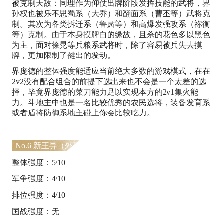
被克制天敌：同理作为仰仗出牌阶段发挥技能的武将，界
孙权也被乐不思蜀系（大乔）和翻面系（曹丕等）武将克
制。其次为各类拆迁系（鲁肃等）和高爆发强攻系（祢衡
等）克制。由于本身摸牌白的缘故，且杀的花色多以黑色
为主，面对徐晃等兵粮系武将时，除了容易被兵失去摸
牌，更加限制了鞬出的发动。
界庞德的整体强度能适应当前绝大多数的游戏模式，在在
2v2没有配合组合的前提下选出来也不会是一个太差的选
择，毕竟界庞德的菜刀能力足以实现本方的2v1集火能
力。斗地主中也是一名比较优秀的农民选将，装备发育系
或者盾将防御系地主碰上你会比较吃力。
No.6 新王异（外号：王姨）
整体强度：5/10
军争强度：4/10
排位强度：4/10
国战强度：无