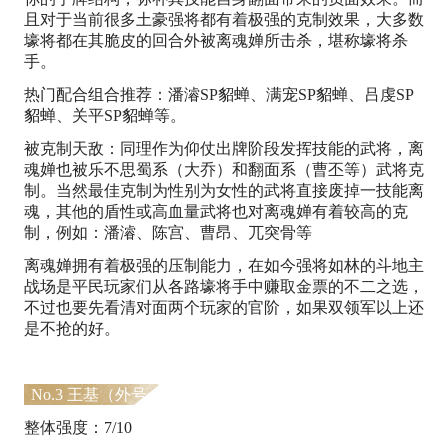
且对于当前很多土豪强将都有着极强的克制效果，大多数
壕将都在其脆皮的回合外被离魂婵所击杀，堪称壕将杀
手。
热门配合组合推荐：潘濬SP貂蝉、满宠SP貂蝉、吕虔SP
貂蝉、关平SP貂蝉等。
被克制天敌：同理作为仰仗出牌阶段发挥技能的武将，离
魂婵也被乐不思蜀系（大乔）和翻面系（曹丕等）武将克
制。当然最佳克制为性别为女性的武将直接废掉一技能离
魂，其他的盾性或高血量武将也对离魂婵有着较高的克
制，例如：潘濬、陈宫、曹昂、兀突骨等
离魂婵拥有着极强的压制能力，在如今强将如林的斗地主
战场是平民玩家们从各路壕将手中赚取金票的不二之选，
不过也要先看清对面两个玩家的官阶，如果双领军以上还
是不抢的好。
No.3 王基（外号：基佬）
整体强度：7/10