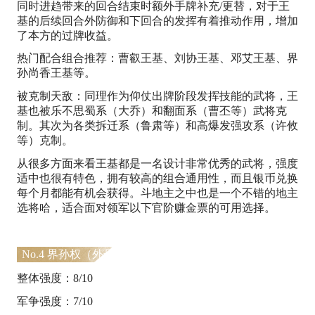
同时进趋带来的回合结束时额外手牌补充/更替，对于王
基的后续回合外防御和下回合的发挥有着推动作用，增加
了本方的过牌收益。
热门配合组合推荐：曹叡王基、刘协王基、邓艾王基、界
孙尚香王基等。
被克制天敌：同理作为仰仗出牌阶段发挥技能的武将，王
基也被乐不思蜀系（大乔）和翻面系（曹丕等）武将克
制。其次为各类拆迁系（鲁肃等）和高爆发强攻系（许攸
等）克制。
从很多方面来看王基都是一名设计非常优秀的武将，强度
适中也很有特色，拥有较高的组合通用性，而且银币兑换
每个月都能有机会获得。斗地主之中也是一个不错的地主
选将哈，适合面对领军以下官阶赚金票的可用选择。
No.4 界孙权（外号：渣权）
整体强度：8/10
军争强度：7/10