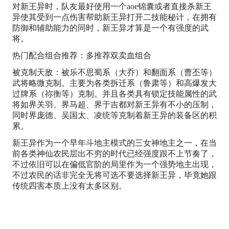
对新王异时，队友最好使用一个aoe锦囊或者直接杀新王
异使其受到一点伤害帮助新王异打开二技能秘计，在拥有
防御和辅助能力的同时，新王异才算是一个有强度的武
将。
热门配合组合推荐：多推荐双卖血组合
被克制天敌：被乐不思蜀系（大乔）和翻面系（曹丕等）
武将略微克制。主要为各类拆迁系（鲁肃等）和高爆发大
过牌系（祢衡等）克制。并且各类具有锁定技能属性的武
将如界关羽、界马超、界于吉都对新王异有不小的压制，
同时界庞德、吴国太、凌统等克制着新王异的装备区的积
累。
新王异作为一个早年斗地主模式的三女神地主之一，在当
前各类神仙农民层出不穷的时代已经强度跟不上节奏了，
不过依旧可以在偏低官阶的局里作为一个强势地主出现，
不过农民的话非完全无将可选不要选择新王异，毕竟她跟
传统四害本质上没有太多区别。