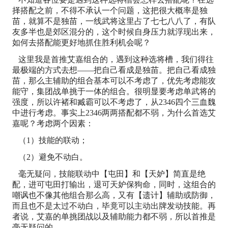
择搭配之前，不得不承认一个问题，这把很大概率是独
苗，就算不是独苗，一线武将这里占了七七八八了，有队
友多半也是郊区混分的，这个时候自身压力就浮现出来，
如何去搭配能更好地抓住胜利机会呢？
这里我是首推艾嘉组合的，遇到这种选将槽，我们得往
最极端的方式去想——把自己看成是独苗。把自己看成独
苗，那么主辅助的组合基本可以不考虑了，优先考虑能攻
能守，集团战单挑于一体的组合。很明显要考虑单武将的
强度，所以许褚和臧霸可以不考虑了，从2346四个三血魏
中进行考虑。事实上2346两两搭配都不弱，为什么首选艾
嘉呢？考虑两个因素：
（1）技能的联动；
（2）避免不动白。
毫无疑问，技能联动中【屯田】和【天妒】简直是绝
配，进可屯田打输出，退可天妒保狗命，同时，这组合的
嘲讽也不像其他组合那么高，又有【遗计】辅助或防御，
而且也不是太过不动白，毕竟可以主动出牌发动技能。再
者说，艾嘉的单挑团战以及辅助能力都不弱，所以首推是
毫无疑问的。