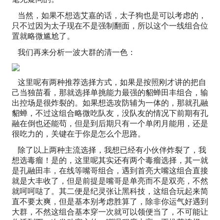
当然，如果不想选艾嘉的话，太子狗也是可以考虑的，
只不过因为太子现在不是强制翻面，所以这个一线组合位
置就略微尴尬了。
我们再来分析一波大群的清一色：
这里呢有两种推荐选择方式，如果是按照刚才讲的把自
己当独苗看，那就选择单挑能力最强的貂蝉田丰组合，输
出控场是很炸裂的。如果想选攻防辅为一体的，那就孔融
貂蝉，不过这组合略微吃队友，没队友的情况下前期有孔
融在倒也还能苟，但是到后期只有一个单闭月能用，还是
很吃力的，关键在于你是怎么个思路。
除了以上两种主流选择，我想已经有小伙伴炸裂了，我
想选毒瘤！是的，这里呢其实还有两个毒瘤选择，其一就
是孔融田丰，在线等嘴哥组合，遇到首亮大嘴这组合直接
就是大丰收了，但是前提是嘴哥是单亮而不是双亮，不然
就呵呵哒了。其二便是纪灵张让黑科技，这组合玩起来简
直不要太爽，但是基本别考虑胜算了，除非你运气好遇到
大群，不然这组合基本穿一次就可以领便当了，不可能让