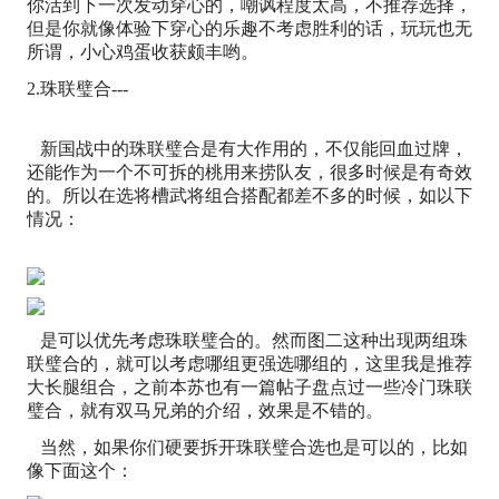
你活到下一次发动穿心的，嘲讽程度太高，不推荐选择，
但是你就像体验下穿心的乐趣不考虑胜利的话，玩玩也无
所谓，小心鸡蛋收获颇丰哟。
2.珠联璧合---
新国战中的珠联璧合是有大作用的，不仅能回血过牌，
还能作为一个不可拆的桃用来捞队友，很多时候是有奇效
的。所以在选将槽武将组合搭配都差不多的时候，如以下
情况：
是可以优先考虑珠联璧合的。然而图二这种出现两组珠
联璧合的，就可以考虑哪组更强选哪组的，这里我是推荐
大长腿组合，之前本苏也有一篇帖子盘点过一些冷门珠联
璧合，就有双马兄弟的介绍，效果是不错的。
当然，如果你们硬要拆开珠联璧合选也是可以的，比如
像下面这个：