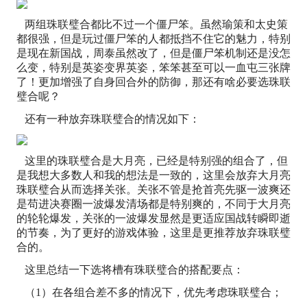
两组珠联璧合都比不过一个僵尸笨。虽然瑜策和太史策
都很强，但是玩过僵尸笨的人都抵挡不住它的魅力，特别
是现在新国战，周泰虽然改了，但是僵尸笨机制还是没怎
么变，特别是英姿变界英姿，笨笨甚至可以一血屯三张牌
了！更加增强了自身回合外的防御，那还有啥必要选珠联
璧合呢？
还有一种放弃珠联璧合的情况如下：
这里的珠联璧合是大月亮，已经是特别强的组合了，但
是我想大多数人和我的想法是一致的，这里会放弃大月亮
珠联璧合从而选择关张。关张不管是抢首亮先驱一波爽还
是苟进决赛圈一波爆发清场都是特别爽的，不同于大月亮
的轮轮爆发，关张的一波爆发显然是更适应国战转瞬即逝
的节奏，为了更好的游戏体验，这里是更推荐放弃珠联璧
合的。
这里总结一下选将槽有珠联璧合的搭配要点：
（1）在各组合差不多的情况下，优先考虑珠联璧合；