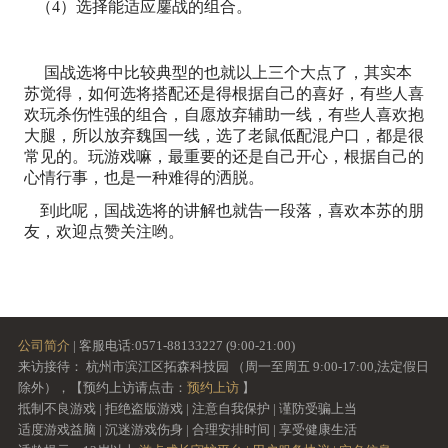
（4）选择能适应鏖战的组合。
国战选将中比较典型的也就以上三个大点了，其实本
苏觉得，如何选将搭配还是得根据自己的喜好，有些人喜
欢玩杀伤性强的组合，自愿放弃辅助一线，有些人喜欢抱
大腿，所以放弃魏国一线，选了老鼠低配混户口，都是很
常见的。玩游戏嘛，最重要的还是自己开心，根据自己的
心情行事，也是一种难得的洒脱。
到此呢，国战选将的讲解也就告一段落，喜欢本苏的朋
友，欢迎点赞关注哟。
公司简介
| 客服电话:0571-88133227 (9:00-21:00)
来访接待： 杭州市滨江区拓森科技园 （周一至周五 9:00-17:00,法定假日
除外），【预约上访请点击：
预约上访
】
抵制不良游戏 | 拒绝盗版游戏 | 注意自我保护 | 谨防受骗上当
适度游戏益脑 | 沉迷游戏伤身 | 合理安排时间 | 享受健康生活