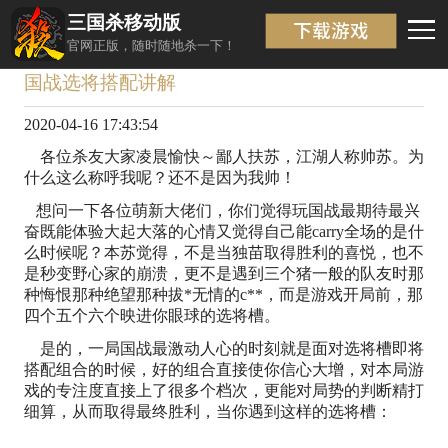
三国杀移动版
新闻详情
返回
官网正版，随时随地杀一下！
国战选将搭配讲解
2020-04-16 17:43:54
各位杀友大家凌晨愉快～鄙人扶苏，江湖人称帅苏。为
什么这么称呼我呢？还不是因为我帅！
想问一下各位萌新大佬们，你们觉得玩国战最期待最兴
奋既能体验大起大落的心情又觉得自己能carry全场的是什
么时候呢？本苏觉得，不是当独苗取得胜利的喜悦，也不
是秒变野心家的崩溃，更不是遇到三个猪一般的队友时那
种悔恨那种绝望那种拔*无情的c**，而是游戏开局前，那
四个五个六个映进你眼球的选将槽。
是的，一局国战最激动人心的时刻就是面对选将槽即将
搭配组合的时候，好的组合直接使你信心大增，对本局游
戏的专注度直接上了很多个档次，更能对局势的判断精打
细算，从而取得最终胜利，当你遇到这样的选将槽：