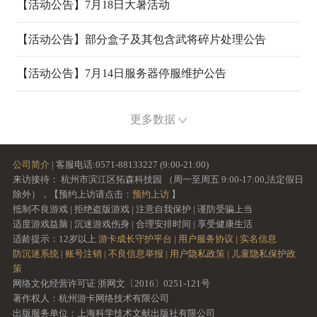
07-17
07-17
【活动公告】
7月18日大暑活动
07-17
【活动公告】
部分盒子及其包含武将碎片处理公告
07-16
【活动公告】
7月14日服务器停服维护公告
07-13
更多数据
公司简介
| 客服电话:0571-88133227 (9:00-21:00)
来访接待： 杭州市滨江区拓森科技园 （周一至周五 9:00-17:00,法定假日
除外），【预约上访请点击：
预约上访
】
抵制不良游戏 | 拒绝盗版游戏 | 注意自我保护 | 谨防受骗上当
适度游戏益脑 | 沉迷游戏伤身 | 合理安排时间 | 享受健康生活
适龄提示：12岁以上
游卡成长守护平台 |
用户服务协议 |
实名信息
防沉迷系统 |
账号注销 |
不良信息举报 |
用户隐私政策 |
儿童隐私保护政
策
网络文化经营许可证 浙网文〔2016〕0251-121号
著作权人：杭州游卡网络技术有限公司
出版服务单位：上海科学技术文献出版社有限公司