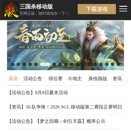
三国杀移动版
最新
返回
官网正版，随时随地杀一下！
最新
活动公告
排位赛
斗地主
身份国战
资讯
【活动公告】
8月8日夏末活动
08-07
【资讯】
56 队争锋！2026 SGL 移动版第二赛段正赛明日
开战
【活动公告】
【梦之回廊—剑引天霖】概率公示